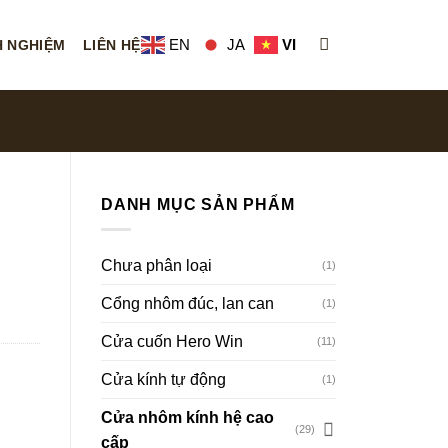
EN
JA
VI
H NGHIỆM
LIÊN HỆ
DANH MỤC SẢN PHẨM
ổ
Chưa phân loại
(1)
Cổng nhôm đúc, lan can
(1)
Cửa cuốn Hero Win
(11)
Cửa kính tự động
(1)
Cửa nhôm kính hệ cao
(29)
cấp