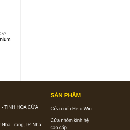
CẤP
CỬA NHÔM KÍNH HỆ CAO CẤP
CỬA NHÔM KÍNH HỆ CAO CẤP
inium
Cửa nhôm Kogen – Cửa
Nhôm Maxpro Alumini
đi mở trượt 3 ray hệ 171
Japan hệ 80
Liên hệ
Liên hệ
SẢN PHẨM
N - TINH HOA CỬA
Cửa cuốn Hero Win
Cửa nhôm kính hệ
y Nha Trang,TP. Nha
cao cấp