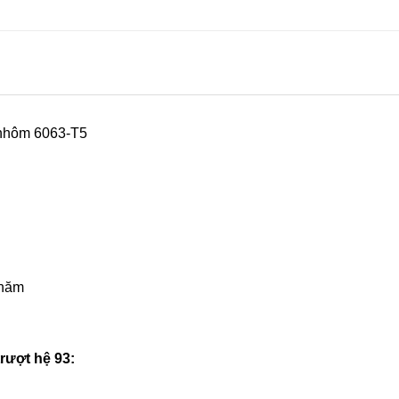
 nhôm 6063-T5
 năm
rượt hệ 93: