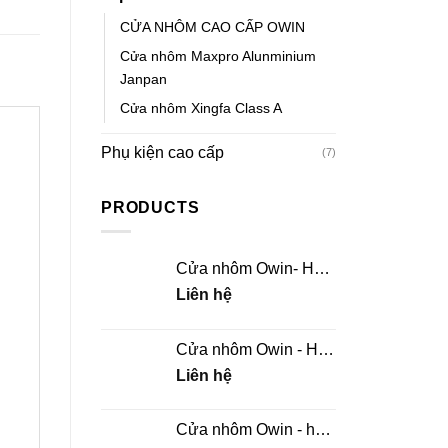
CỬA NHÔM CAO CẤP OWIN
Cửa nhôm Maxpro Alunminium
Janpan
Cửa nhôm Xingfa Class A
Phụ kiện cao cấp
(7)
PRODUCTS
Cửa nhôm Owin- Hệ
mở lùa
Liên hệ
Cửa nhôm Owin - Hệ
trượt quay
Liên hệ
Cửa nhôm Owin - hệ