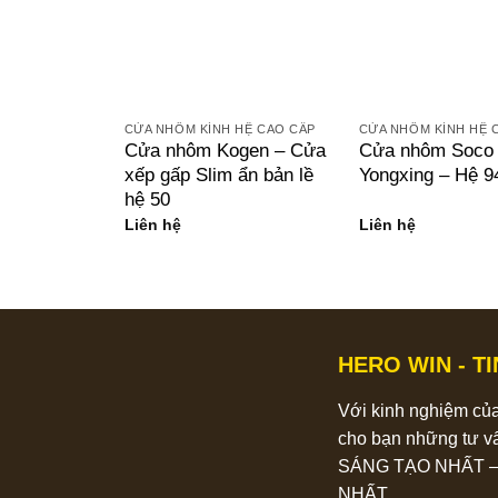
CỬA NHÔM KÍNH HỆ CAO CẤP
CỬA NHÔM KÍNH HỆ 
Cửa nhôm Kogen – Cửa
Cửa nhôm Soco
xếp gấp Slim ẩn bản lề
Yongxing – Hệ 9
hệ 50
Liên hệ
Liên hệ
HERO WIN - T
Với kinh nghiệm củ
cho bạn những tư v
SÁNG TẠO NHẤT – 
NHẤT.