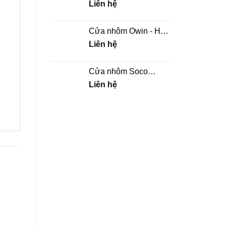
chấn song
Liên hệ
Cửa nhôm Owin - Hệ
thủy lực
Liên hệ
Cửa nhôm Soco
Yongxing - Hệ 180
Liên hệ