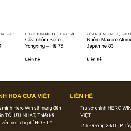
CAO CẤP
CỬA NHÔM KÍNH HỆ CAO CẤP
CỬA NHÔM KÍNH HỆ CAO 
Cửa nhôm Soco
Nhôm Maxpro Alum
4
Yongxing – Hệ 75
Japan hệ 83
Liên hệ
Liên hệ
INH HOA CỬA VIỆT
LIÊN HỆ
a mình Hero Win sẽ mang đến
Trụ sở chính HERO WI
ấn TỐI ƯU NHẤT, Thiết kế
VIỆT
với mức chi phí HỢP LÝ
156 Đường 23/10, P.Tâ