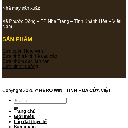
Nhà máy sản xuất:
Xã Phước Đồng – TP Nha Trang – Tỉnh Khánh Hòa – Việt
Nam
SẢN PHẨM
Cửa cuốn Hero Win
Cửa nhôm kính hệ cao cấp
Cửa nhôm đúc, lan can
Cửa kính tự động
.
.
Copyright 2026 ©
HERO WIN - TINH HOA CỬA VIỆT
Search
for:
Trang chủ
Giới thiệu
Lắp đặt thực tế
Sản phẩm