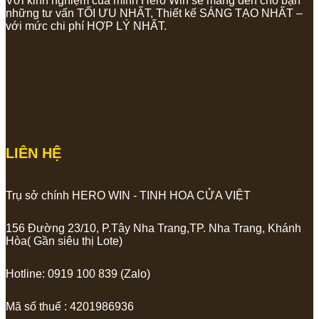
Với kinh nghiệm của mình Hero Win sẽ mang đến cho bạn
những tư vấn TỐI ƯU NHẤT, Thiết kế SÁNG TẠO NHẤT –
với mức chi phí HỢP LÝ NHẤT.
LIÊN HỆ
Trụ sở chính HERO WIN - TINH HOA CỬA VIỆT
156 Đường 23/10, P.Tây Nha Trang,TP. Nha Trang, Khánh
Hòa( Gần siêu thị Lote)
Hotline: 0919 100 839 (Zalo)
Mã số thuế : 4201986936