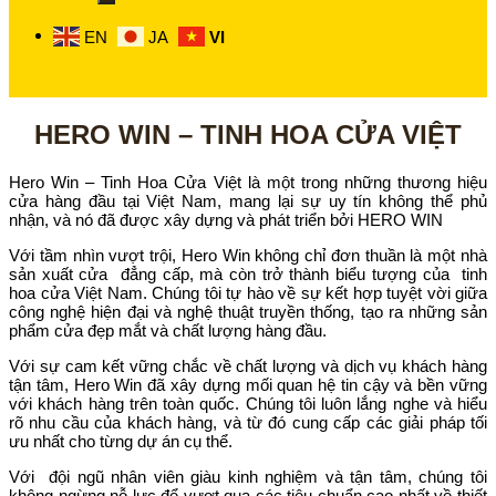
EN
JA
VI
HERO WIN – TINH HOA CỬA VIỆT
Hero Win – Tinh Hoa Cửa Việt là một trong những thương hiệu
cửa hàng đầu tại Việt Nam, mang lại sự uy tín không thể phủ
nhận, và nó đã được xây dựng và phát triển bởi HERO WIN
Với tầm nhìn vượt trội, Hero Win không chỉ đơn thuần là một nhà
sản xuất cửa đẳng cấp, mà còn trở thành biểu tượng của tinh
hoa cửa Việt Nam. Chúng tôi tự hào về sự kết hợp tuyệt vời giữa
công nghệ hiện đại và nghệ thuật truyền thống, tạo ra những sản
phẩm cửa đẹp mắt và chất lượng hàng đầu.
Với sự cam kết vững chắc về chất lượng và dịch vụ khách hàng
tận tâm, Hero Win đã xây dựng mối quan hệ tin cậy và bền vững
với khách hàng trên toàn quốc. Chúng tôi luôn lắng nghe và hiểu
rõ nhu cầu của khách hàng, và từ đó cung cấp các giải pháp tối
ưu nhất cho từng dự án cụ thể.
Với đội ngũ nhân viên giàu kinh nghiệm và tận tâm, chúng tôi
không ngừng nỗ lực để vượt qua các tiêu chuẩn cao nhất về thiết