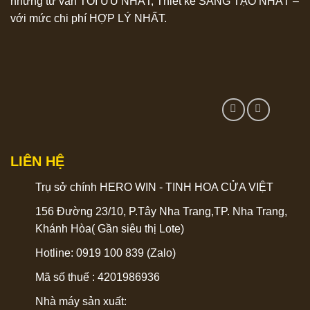
những tư vấn TỐI ƯU NHẤT, Thiết kế SÁNG TẠO NHẤT –
với mức chi phí HỢP LÝ NHẤT.
LIÊN HỆ
Trụ sở chính HERO WIN - TINH HOA CỬA VIỆT
156 Đường 23/10, P.Tây Nha Trang,TP. Nha Trang,
Khánh Hòa( Gần siêu thị Lote)
Hotline: 0919 100 839 (Zalo)
Mã số thuế : 4201986936
Nhà máy sản xuất: